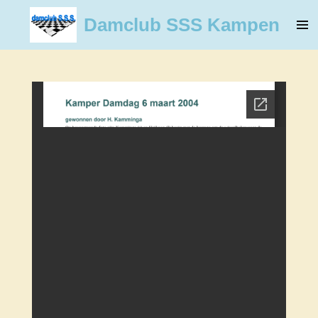
Ga
Damclub SSS Kampen
direct
naar
de
hoofdinhoud