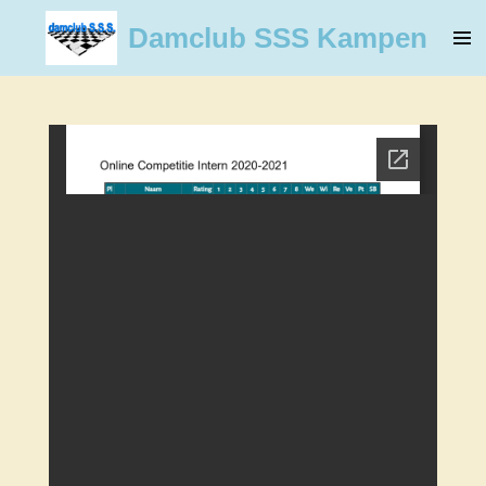
Ga
Damclub SSS Kampen
direct
naar
de
hoofdinhoud