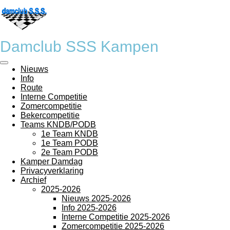
Ga
direct
naar
de
Damclub SSS Kampen
hoofdinhoud
Nieuws
Info
Route
Interne Competitie
Zomercompetitie
Bekercompetitie
Teams KNDB/PODB
1e Team KNDB
1e Team PODB
2e Team PODB
Kamper Damdag
Privacyverklaring
Archief
2025-2026
Nieuws 2025-2026
Info 2025-2026
Interne Competitie 2025-2026
Zomercompetitie 2025-2026