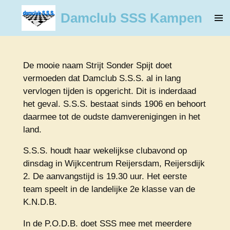
Ga
Damclub SSS Kampen
direct
naar
de
hoofdinhoud
De mooie naam Strijt Sonder Spijt doet
vermoeden dat Damclub S.S.S. al in lang
vervlogen tijden is opgericht. Dit is inderdaad
het geval. S.S.S. bestaat sinds 1906 en behoort
daarmee tot de oudste damverenigingen in het
land.
S.S.S. houdt haar wekelijkse clubavond op
dinsdag in Wijkcentrum Reijersdam, Reijersdijk
2. De aanvangstijd is 19.30 uur. Het eerste
team speelt in de landelijke 2e klasse van de
K.N.D.B.
In de P.O.D.B. doet SSS mee met meerdere