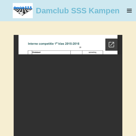
Ga
Damclub SSS Kampen
direct
naar
de
hoofdinhoud