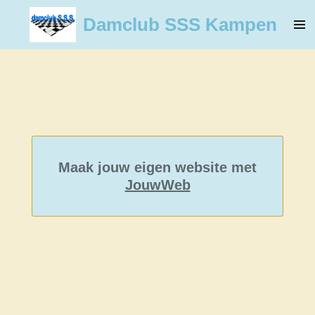
Ga
Damclub SSS Kampen
direct
naar
de
hoofdinhoud
Maak jouw eigen website met
JouwWeb