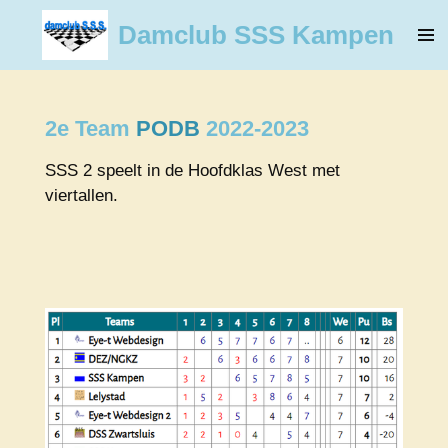
Ga
Damclub SSS Kampen
direct
naar
de
hoofdinhoud
2e Team
PODB
2022-2023
SSS 2 speelt in de Hoofdklas West met
viertallen.