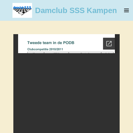
Ga
Damclub SSS Kampen
direct
naar
de
hoofdinhoud