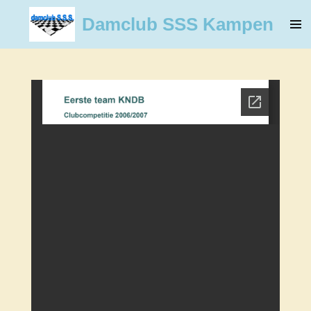
Ga
Damclub SSS Kampen
direct
naar
de
hoofdinhoud