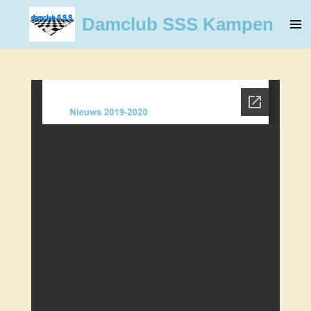
Ga
Damclub SSS Kampen
direct
naar
de
hoofdinhoud