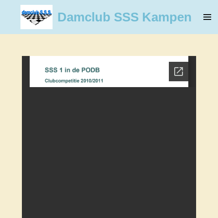
Ga
Damclub SSS Kampen
direct
naar
de
hoofdinhoud