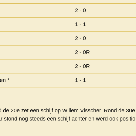
2 - 0
1 - 1
g
2 - 0
2 - 0R
2 - 0R
en *
1 - 1
 de 20e zet een schijf op Willem Visscher. Rond de 30e
 stond nog steeds een schijf achter en werd ook positi