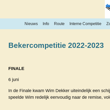
Ga
direct
naar
Nieuws
Info
Route
Interne Competitie
Z
de
hoofdinhoud
Bekercompetitie 2022-2023
FINALE
6 juni
In de Finale kwam Wim Dekker uiteindelijk een schi
speelde Wim redelijk eenvoudig naar de remise, vo