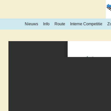
Ga
direct
naar
Nieuws
Info
Route
Interne Competitie
Z
de
hoofdinhoud