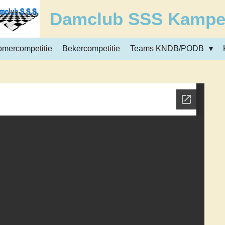
Damclub SSS Kamp
omercompetitie
Bekercompetitie
Teams KNDB/PODB