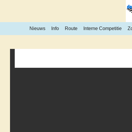
Ga
direct
naar
Nieuws
Info
Route
Interne Competitie
Z
de
hoofdinhoud