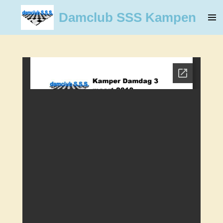
Ga
Damclub SSS Kampen
direct
naar
de
hoofdinhoud