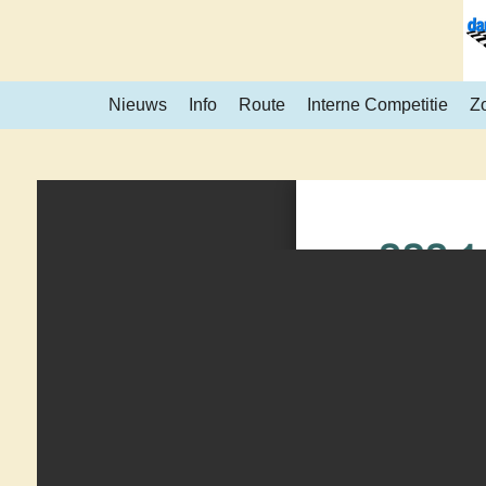
Ga
direct
naar
Nieuws
Info
Route
Interne Competitie
Z
de
hoofdinhoud